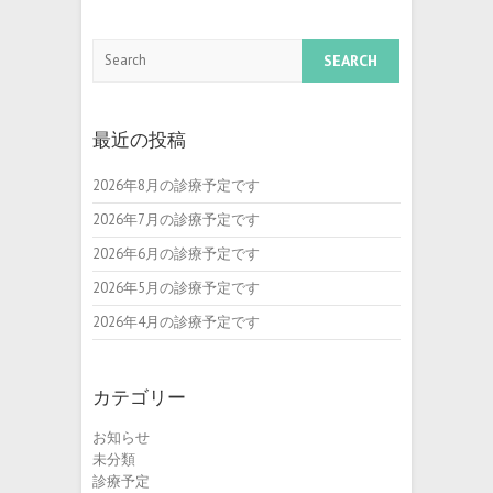
Search
最近の投稿
2026年8月の診療予定です
2026年7月の診療予定です
2026年6月の診療予定です
2026年5月の診療予定です
2026年4月の診療予定です
カテゴリー
お知らせ
未分類
診療予定