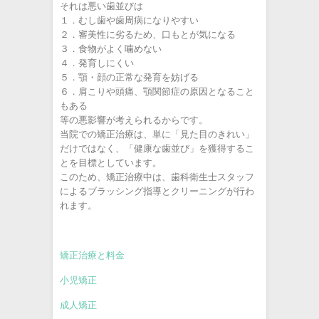
それは悪い歯並びは
１．むし歯や歯周病になりやすい
２．審美性に劣るため、口もとが気になる
３．食物がよく噛めない
４．発育しにくい
５．顎・顔の正常な発育を妨げる
６．肩こりや頭痛、顎関節症の原因となること
もある
等の悪影響が考えられるからです。
当院での矯正治療は、単に「見た目のきれい」
だけではなく、「健康な歯並び」を獲得するこ
とを目標としています。
このため、矯正治療中は、歯科衛生士スタッフ
によるブラッシング指導とクリーニングが行わ
れます。
矯正治療と料金
小児矯正
成人矯正