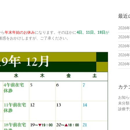
最近
202
から
年末年始のお休み
になります。そのほかに
4日、11日、18日
が
202
迷惑をおかけしますが、ご了承ください。
202
202
202
カテ
お知ら
未分類
診療予