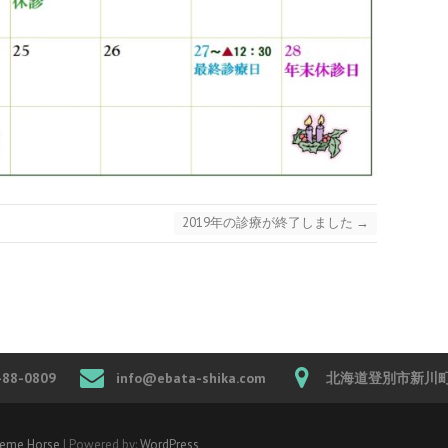
2019年の診療が終了しました
→
-88-0809
info@ebata-shika.com
北海道登別市新川町4
eme Horse
| Powered by:
WordPress