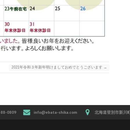
2021年令和３年新年明けましておめでとうございます
→
-88-0809
info@ebata-shika.com
北海道登別市新川町4