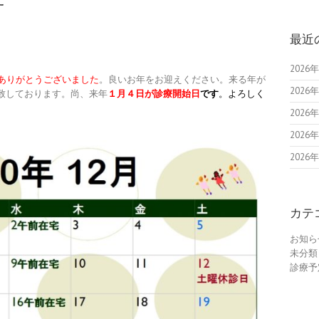
最近
202
ありがとうございました
。良いお年をお迎えください。来る年が
202
致しております。尚、来年
１月４日が診療開始日
です
。よろしく
202
202
202
カテ
お知ら
未分類
診療予